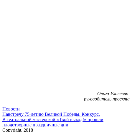
Ольга Уласевич,
руководитель проекта
Новости
Навигация
Навстречу 75-летию Великой Победы. Конкурс.
В театральной мастерской «Твой выход!» прошли
по
плодотворные праздничные дни
записям
Copyright, 2018