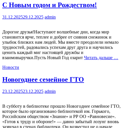
С Новым годом и Рождеством!
31.12.2025
29.12.2025
admin
Дорогие друзья!Наступают волшебные дни, когда мир
становится ярче, теплее и добрее от сияния снежинок и
улыбок близких нам людей. Мы вместе преодолели немало
трудностей, радовались успехам друг друга и научились
ценить каждый миг настоящей дружбы и
взаимовыручки.Пусть Новый Год озарит
Читать дальше …
Новости
Новогоднее семейное ГТО
23.12.2025
23.12.2025
admin
В субботу в библиотеке прошло Новогоднее семейное ГТО,
которое было организовано библиотекой им. Горького,
Российским обществом «Знание» и РР ОО «Равновесие».
«Готов к труду и обороне!» — давно забытый лозунг вновь
зазвучал в стенах библиотеки. Он возвестил не о начале