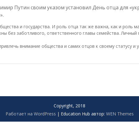
адимир Путин своим указом установил День отца для «у
».
ества и государства. И роль отца так же важна, как и роль м
ы без заботливого, ответственного главы семейства. Личный п
ривлечь внимание общества и самих отцов к своему статусу и у
Copyright, 2018
Работает на WordPress
|
Education Hub автор:
WEN Themes