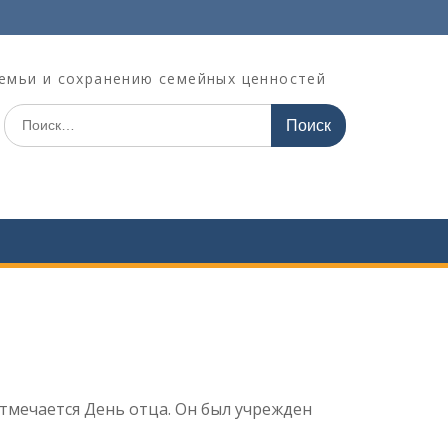
емьи и сохранению семейных ценностей
Поиск
по:
отмечается День отца. Он был учрежден