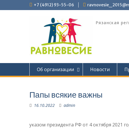
Перейти
+7 (4912) 93-55-06
ravnovesie_2015@ma
к
содержимому
Рязанская ре
Об организации
Новости
П
Папы всякие важны
16.10.2022
admin
указом президента РФ от 4 октября 2021 год