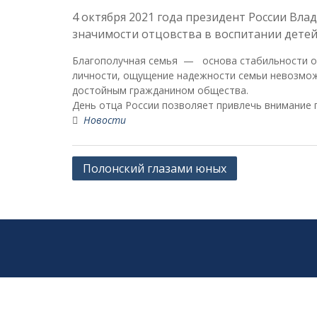
4 октября 2021 года президент России Вл
значимости отцовства в воспитании детей
Благополучная семья — основа стабильности общ
личности, ощущение надежности семьи невозможн
достойным гражданином общества.
День отца России позволяет привлечь внимание п
Новости
Навигация
Полонский глазами юных
по
записям