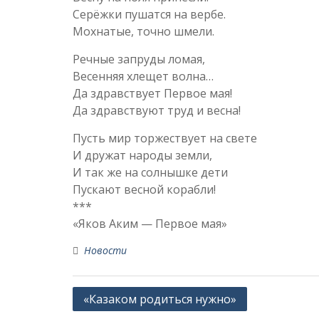
Серёжки пушатся на вербе.
Мохнатые, точно шмели.
Речные запруды ломая,
Весенняя хлещет волна…
Да здравствует Первое мая!
Да здравствуют труд и весна!
Пусть мир торжествует на свете
И дружат народы земли,
И так же на солнышке дети
Пускают весной корабли!
***
«Яков Аким — Первое мая»
Новости
Навигация
«Казаком родиться нужно»
по