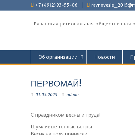
Перейти
+7 (4912) 93-55-06
ravnovesie_2015@ma
к
содержимому
Рязанская региональная общественная 
Об организации
Новости
П
ПЕРВОМАЙ!
01.05.2023
admin
С праздником весны и труда!
Шумливые тёплые ветры
Весну на поля принесли.