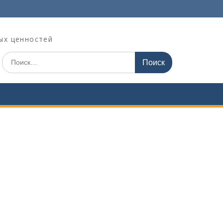
ых ценностей
Поиск
по: