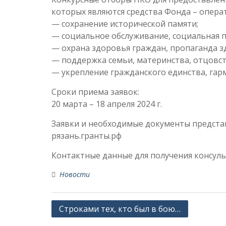
которых являются средства Фонда – опера
— сохранение исторической памяти;
— социальное обслуживание, социальная 
— охрана здоровья граждан, пропаганда з
— поддержка семьи, материнства, отцовст
— укрепление гражданского единства, гар
Сроки приема заявок:
20 марта – 18 апреля 2024 г.
Заявки и необходимые документы предста
рязань.гранты.рф
Контактные данные для получения консульта
Новости
Навигация
Строками тех, кто был в бою…
по