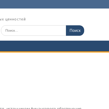
ых ценностей
Поиск
по:
ств, источником финансового обеспечения