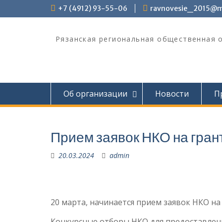
Перейти
+7 (4912) 93-55-06
ravnovesie_2015@ma
к
содержимому
Рязанская региональная общественная 
Об организации
Новости
П
Прием заявок НКО на гран
20.03.2024
admin
20 марта, начинается прием заявок НКО на
Конкурсные отборы НКО для предоставлени