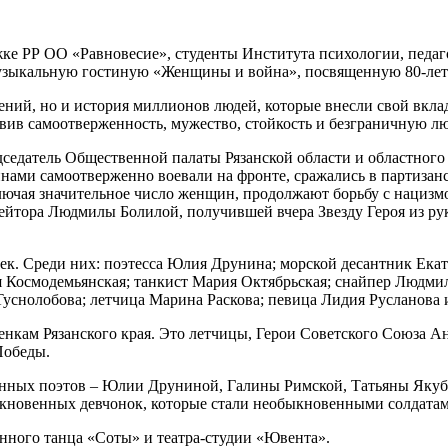
ке РР ОО «Равновесие», студенты Института психологии, педаг
музыкальную гостиную «Женщины и война», посвященную 80-ле
жений, но и история миллионов людей, которые внесли свой вкла
вив самоотверженность, мужество, стойкость и безграничную лю
едседатель Общественной палаты Рязанской области и областно
ами самоотверженно воевали на фронте, сражались в партизанс
ключая значительное число женщин, продолжают борьбу с нацизм
ейтора Людмилы Болилой, получившей вчера Звезду Героя из ру
. Среди них: поэтесса Юлия Друнина; морской десантник Екате
я Космодемьянская; танкист Мария Октябрьская; снайпер Людми
уснолобова; летчица Марина Раскова; певица Лидия Русланова 
кам Рязанского края. Это летчицы, Герои Советского Союза Ан
Победы.
менных поэтов – Юлии Друниной, Галины Римской, Татьяны Яку
быкновенных девчонок, которые стали необыкновенными солдатам
нного танца «Соты» и театра-студии «Ювента».