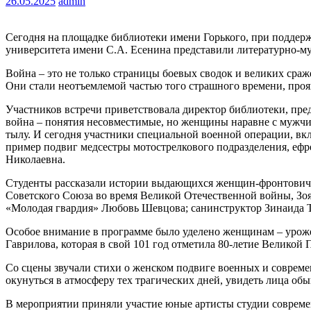
26.05.2025
admin
Сегодня на площадке библиотеки имени Горького, при поддерж
университета имени С.А. Есенина представили литературно-
Война – это не только страницы боевых сводок и великих сра
Они стали неотъемлемой частью того страшного времени, проя
Участников встречи приветствовала директор библиотеки, пр
война – понятия несовместимые, но женщины наравне с мужчин
тылу. И сегодня участники специальной военной операции, в
пример подвиг медсестры мотострелкового подразделения, ефр
Николаевна.
Студенты рассказали истории выдающихся женщин-фронтовичек
Советского Союза во время Великой Отечественной войны, Зо
«Молодая гвардия» Любовь Шевцова; санинструктор Зинаида Т
Особое внимание в программе было уделено женщинам – урожен
Гаврилова, которая в свой 101 год отметила 80-летие Великой 
Со сцены звучали стихи о женском подвиге военных и совре
окунуться в атмосферу тех трагических дней, увидеть лица о
В мероприятии приняли участие юные артисты студии совреме