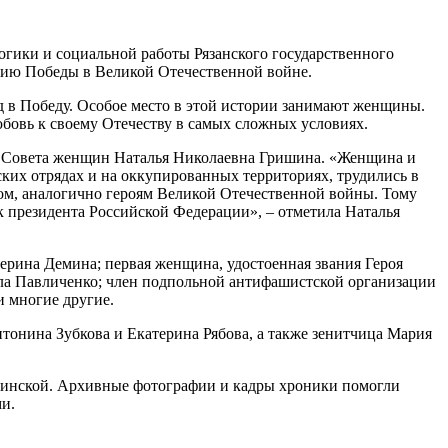
огики и социальной работы Рязанского государственного
тию Победы в Великой Отечественной войне.
д в Победу. Особое место в этой истории занимают женщины.
бовь к своему Отечеству в самых сложных условиях.
го Совета женщин Наталья Николаевна Гришина. «Женщина и
ких отрядах и на оккупированных территориях, трудились в
ом, аналогично героям Великой Отечественной войны. Тому
к президента Российской Федерации», – отметила Наталья
рина Демина; первая женщина, удостоенная звания Героя
ла Павличенко; член подпольной антифашистской организации
и многие другие.
тонина Зубкова и Екатерина Рябова, а также зенитчица Мария
бинской. Архивные фотографии и кадры хроники помогли
и.